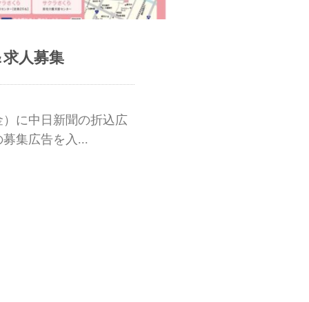
＆求人募集
日（金）に中日新聞の折込広
集広告を入...