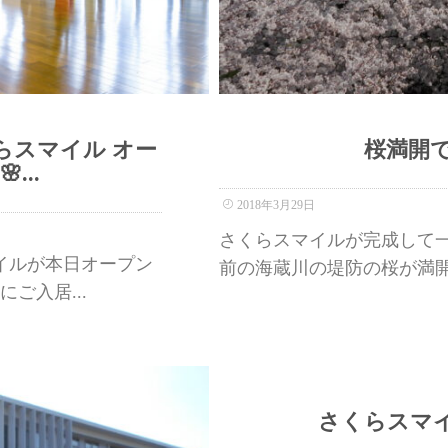
らスマイル オー
桜満開
...
2018年3月29日
さくらスマイルが完成して一
イルが本日オープン
前の海蔵川の堤防の桜が満開
にご入居...
さくらスマ