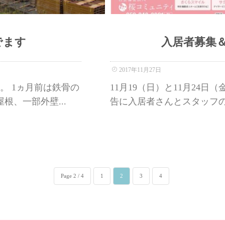
でます
入居者募集
2017年11月27日
。 1ヵ月前は鉄骨の
11月19（日）と11月24
根、一部外壁...
告に入居者さんとスタッフの募
Page 2 / 4
1
2
3
4