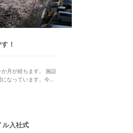
です！
か月が経ちます。 施設
になっています。今...
イル入社式